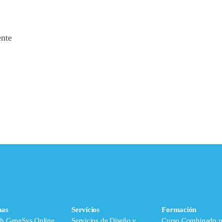
ente
mas
Servicios
Formación
ch GeneSys Online
Servicios de Diseño y
Curso Combinado p