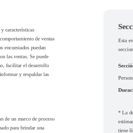
Secc
y características
 comportamiento de ventas
Esta ev
los encuestados puedan
seccio
con las ventas. Se puede
, facilitar el desarrollo
Secció
informar y respaldar las
Person
Duraci
* La du
van de un marco de proceso
estimac
onado para brindar una
tiene l