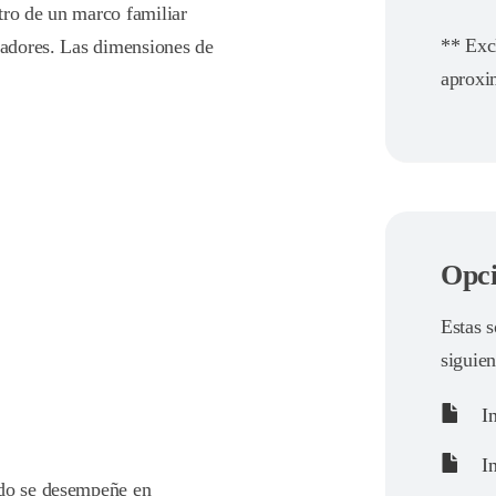
tro de un marco familiar
** Exc
itadores. Las dimensiones de
aproxi
Opci
Estas s
siguien
In
In
ado se desempeñe en