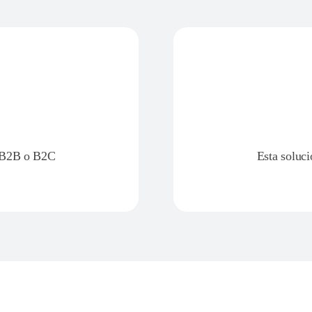
s B2B o B2C
Esta soluci