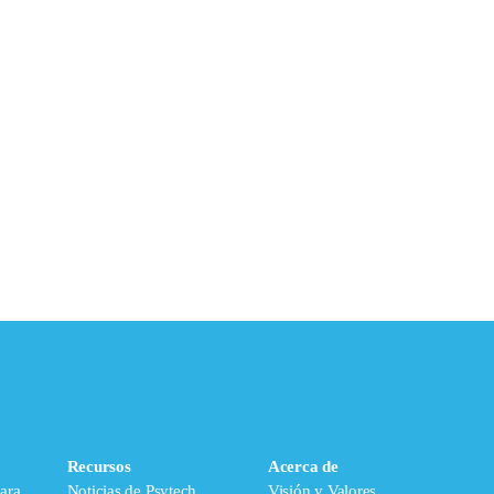
Recursos
Acerca de
ara
Noticias de Psytech
Visión y Valores