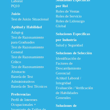
Soluciones Específicas
Laboral
PQ10
por Rol
Roles de Ventas
Juicio
Roles de Servicio
Test de Juicio Situacional
Roles de Liderazgo
Global
Aptitud y Habilidad
Adapt-g
Soluciones Específicas
Test de Razonamiento
por Industria
para Graduados
Salud y Seguridad
Test de Razonamiento
General
Soluciones de Selección
Test de Razonamiento
Identificación de
Crítico
Factores de
Test de Razonamiento
Descarrilamiento
Abstracto
Gerencial
Batería de Test
Actitud Laboral /
Administrativos
Integridad
Batería de Test Técnicos
Evaluación / Verificación
de Habilidades
Preferencias
Generales
Perfil de Intereses
Ocupacionales +
Soluciones de
Inventario de Estilos de