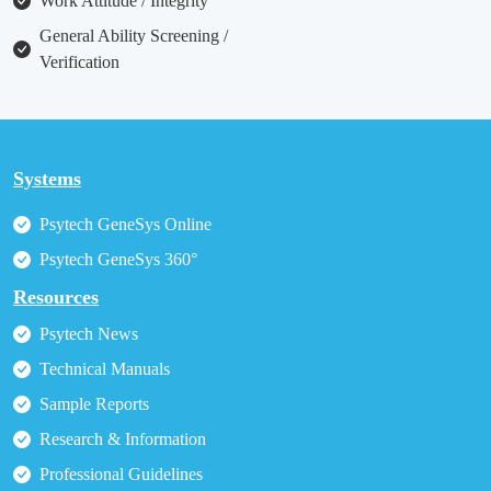
Work Attitude / Integrity
General Ability Screening /
Verification
Systems
Psytech GeneSys Online
Psytech GeneSys 360°
Resources
Psytech News
Technical Manuals
Sample Reports
Research & Information
Professional Guidelines