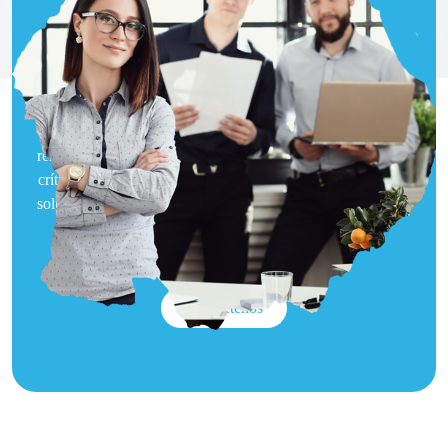
Impulsando el éxito
empresarial
Estamos comprometidos con ayudar a las organizaciones
de España a aumentar la productividad y mejorar el
rendimiento, abordando los desafíos de capital humano más
críticos en el dinámico entorno empresarial actual. Nuestras
soluciones de evaluación psicométrica de primer nivel están
diseñadas para ayudarle a afrontar los retos más
apremiantes de los recursos humanos.
Contáctenos